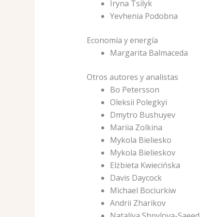
Iryna Tsilyk
Yevhenia Podobna
Economía y energía
Margarita Balmaceda
Otros autores y analistas
Bo Petersson
Oleksii Polegkyi
Dmytro Bushuyev
Mariia Zolkina
Mykola Bieliesko
Mykola Bielieskov
Elżbieta Kwiecińska
Davis Daycock
Michael Bociurkiw
Andrii Zharikov
Nataliya Shpylova-Saeed